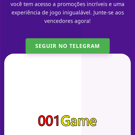
você tem acesso a promoções incríveis e uma
experiência de jogo inigualável. Junte-se aos
vencedores agora!
SEGUIR NO TELEGRAM