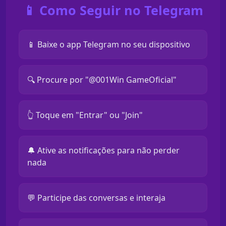
📱 Como Seguir no Telegram
📱 Baixe o app Telegram no seu dispositivo
🔍 Procure por "@001Win GameOficial"
👆 Toque em "Entrar" ou "Join"
🔔 Ative as notificações para não perder
nada
💬 Participe das conversas e interaja