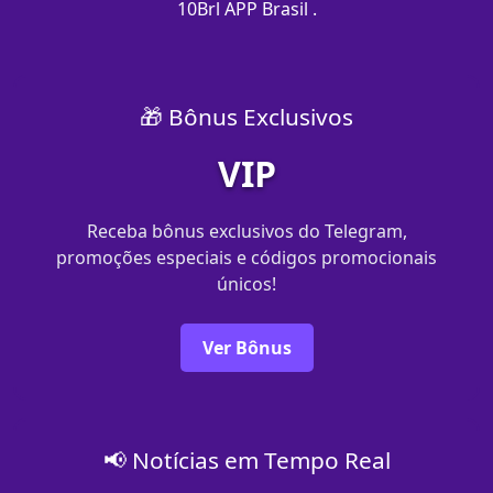
10Brl APP Brasil .
🎁 Bônus Exclusivos
VIP
Receba bônus exclusivos do Telegram,
promoções especiais e códigos promocionais
únicos!
Ver Bônus
📢 Notícias em Tempo Real