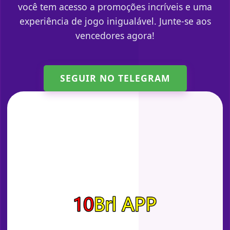
você tem acesso a promoções incríveis e uma
experiência de jogo inigualável. Junte-se aos
vencedores agora!
SEGUIR NO TELEGRAM