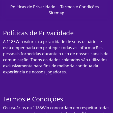
Políticas de Privacidade
Termos e Condições
Sitemap
Políticas de Privacidade
A 1185Win valoriza a privacidade de seus usuários e
está empenhada em proteger todas as informações
pessoais fornecidas durante o uso de nossos canais de
comunicação. Todos os dados coletados são utilizados
exclusivamente para fins de melhoria contínua da
experiência de nossos jogadores.
Termos e Condições
Os usuários da 1185Win concordam em respeitar todas