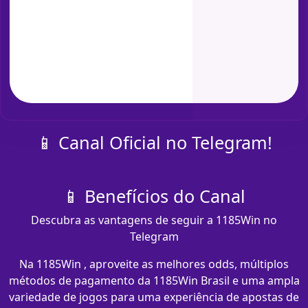
📱 Canal Oficial no Telegram!
📱 Benefícios do Canal
Descubra as vantagens de seguir a 1185Win no
Telegram
Na 1185Win , aproveite as melhores odds, múltiplos
métodos de pagamento da 1185Win Brasil e uma ampla
variedade de jogos para uma experiência de apostas de