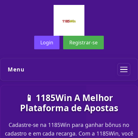
Login
Registrar-se
Menu
📱 1185Win A Melhor
Plataforma de Apostas
Cadastre-se na 1185Win para ganhar bônus no
cadastro e em cada recarga. Com a 1185Win, você