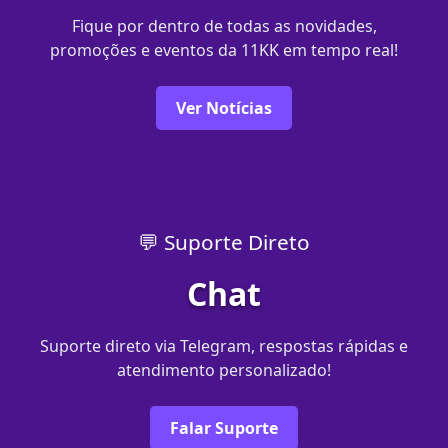
Fique por dentro de todas as novidades,
promoções e eventos da 11KK em tempo real!
Ver Notícias
💬 Suporte Direto
Chat
Suporte direto via Telegram, respostas rápidas e
atendimento personalizado!
Falar Suporte