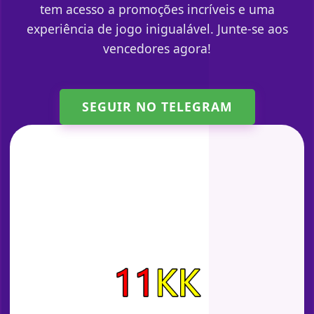
tem acesso a promoções incríveis e uma
experiência de jogo inigualável. Junte-se aos
vencedores agora!
SEGUIR NO TELEGRAM