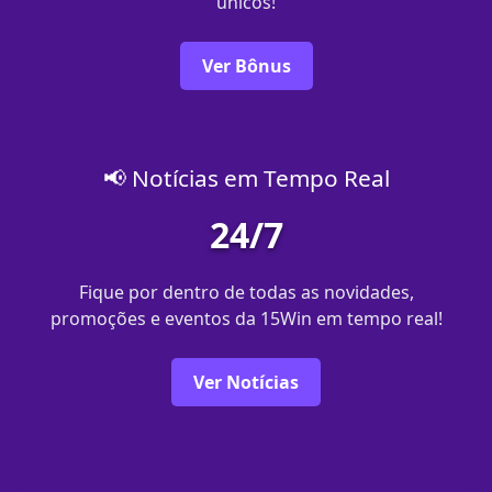
únicos!
Ver Bônus
📢 Notícias em Tempo Real
24/7
Fique por dentro de todas as novidades,
promoções e eventos da 15Win em tempo real!
Ver Notícias