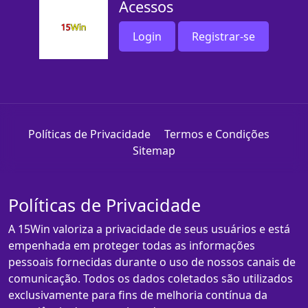
Acessos
Login
Registrar-se
Políticas de Privacidade
Termos e Condições
Sitemap
Políticas de Privacidade
A 15Win valoriza a privacidade de seus usuários e está
empenhada em proteger todas as informações
pessoais fornecidas durante o uso de nossos canais de
comunicação. Todos os dados coletados são utilizados
exclusivamente para fins de melhoria contínua da