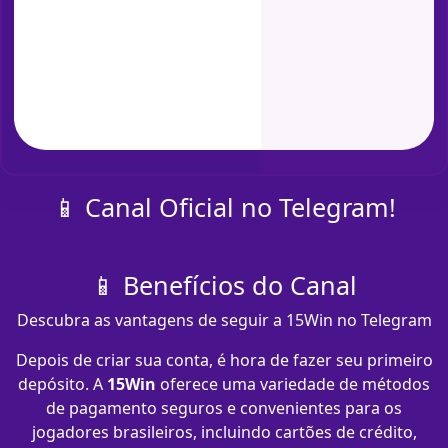
📱 Canal Oficial no Telegram!
📱 Benefícios do Canal
Descubra as vantagens de seguir a 15Win no Telegram
Depois de criar sua conta, é hora de fazer seu primeiro
depósito. A
15Win
oferece uma variedade de métodos
de pagamento seguros e convenientes para os
jogadores brasileiros, incluindo cartões de crédito,