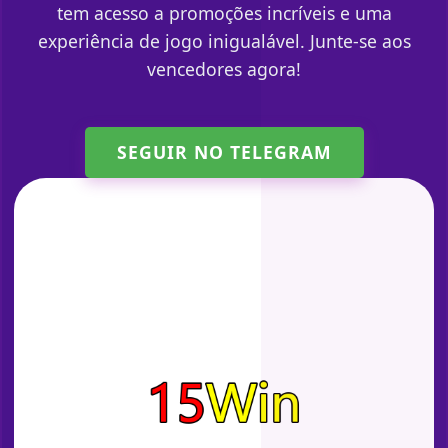
tem acesso a promoções incríveis e uma
experiência de jogo inigualável. Junte-se aos
vencedores agora!
SEGUIR NO TELEGRAM