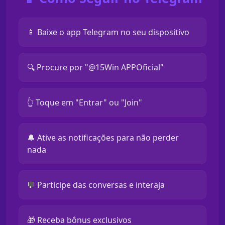
📱 Baixe o app Telegram no seu dispositivo
🔍 Procure por "@15Win APPOficial"
👆 Toque em "Entrar" ou "Join"
🔔 Ative as notificações para não perder
nada
💬 Participe das conversas e interaja
🎁 Receba bônus exclusivos