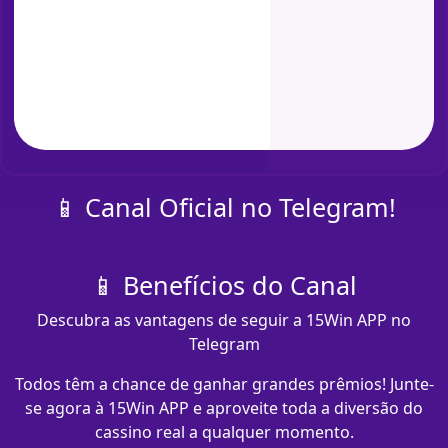
📱 Canal Oficial no Telegram!
📱 Benefícios do Canal
Descubra as vantagens de seguir a 15Win APP no
Telegram
Todos têm a chance de ganhar grandes prêmios! Junte-
se agora à 15Win APP e aproveite toda a diversão do
cassino real a qualquer momento.