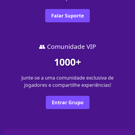
Falar Suporte
👥 Comunidade VIP
1000+
Junte-se a uma comunidade exclusiva de
jogadores e compartilhe experiências!
Entrar Grupo