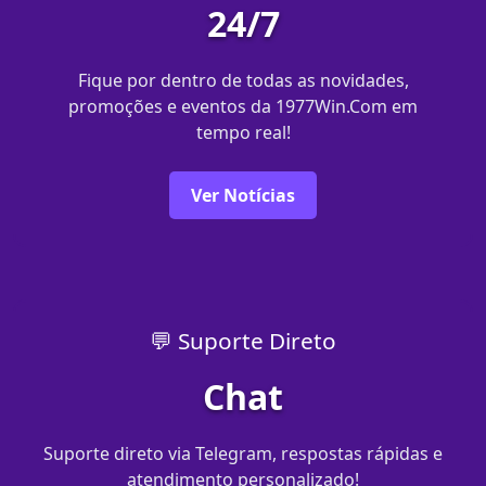
24/7
Fique por dentro de todas as novidades,
promoções e eventos da 1977Win.Com em
tempo real!
Ver Notícias
💬 Suporte Direto
Chat
Suporte direto via Telegram, respostas rápidas e
atendimento personalizado!