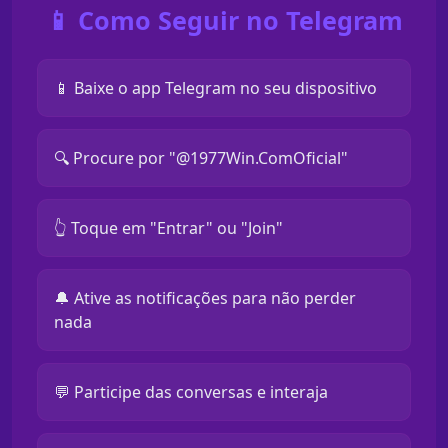
📱 Como Seguir no Telegram
📱 Baixe o app Telegram no seu dispositivo
🔍 Procure por "@1977Win.ComOficial"
👆 Toque em "Entrar" ou "Join"
🔔 Ative as notificações para não perder
nada
💬 Participe das conversas e interaja