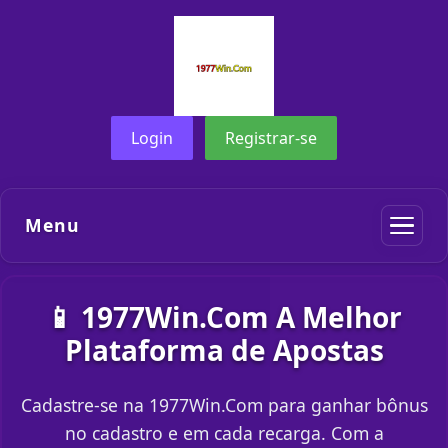
Login
Registrar-se
Menu
📱 1977Win.Com A Melhor
Plataforma de Apostas
Cadastre-se na 1977Win.Com para ganhar bônus
no cadastro e em cada recarga. Com a