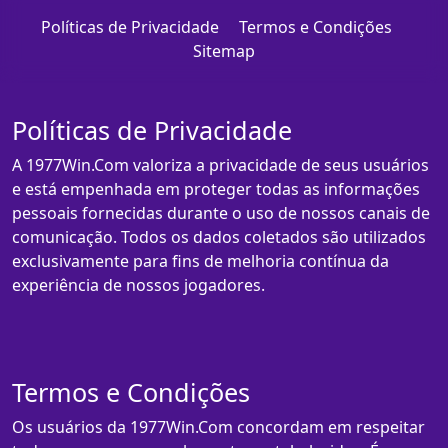
Políticas de Privacidade
Termos e Condições
Sitemap
Políticas de Privacidade
A 1977Win.Com valoriza a privacidade de seus usuários
e está empenhada em proteger todas as informações
pessoais fornecidas durante o uso de nossos canais de
comunicação. Todos os dados coletados são utilizados
exclusivamente para fins de melhoria contínua da
experiência de nossos jogadores.
Termos e Condições
Os usuários da 1977Win.Com concordam em respeitar