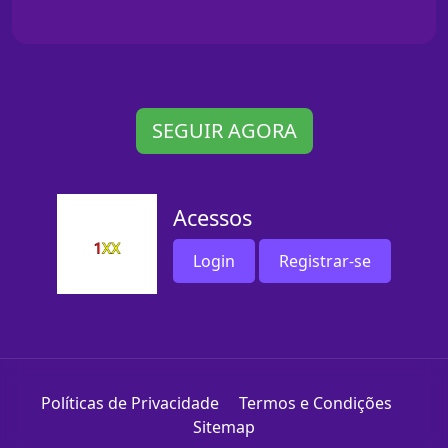
SEGUIR AGORA
Acessos
Login
Registrar-se
Políticas de Privacidade
Termos e Condições
Sitemap