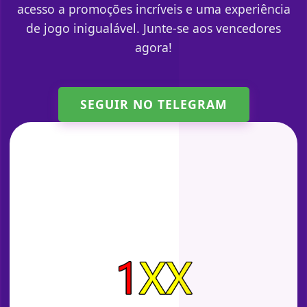
acesso a promoções incríveis e uma experiência
de jogo inigualável. Junte-se aos vencedores
agora!
SEGUIR NO TELEGRAM