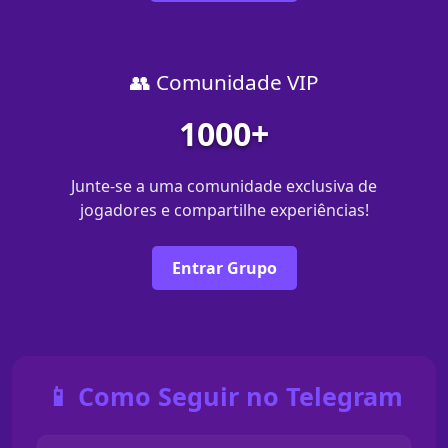
👥 Comunidade VIP
1000+
Junte-se a uma comunidade exclusiva de
jogadores e compartilhe experiências!
Entrar Grupo
📱 Como Seguir no Telegram