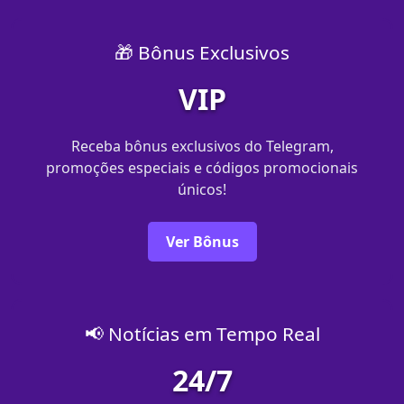
🎁 Bônus Exclusivos
VIP
Receba bônus exclusivos do Telegram,
promoções especiais e códigos promocionais
únicos!
Ver Bônus
📢 Notícias em Tempo Real
24/7