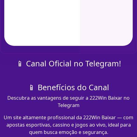
📱 Canal Oficial no Telegram!
📱 Benefícios do Canal
Descubra as vantagens de seguir a 222Win Baixar no
Telegram
Um site altamente profissional da 222Win Baixar — com
apostas esportivas, cassino e jogos ao vivo, ideal para
quem busca emoção e segurança.