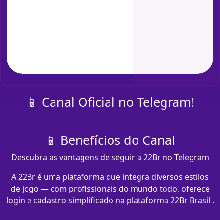
📱 Canal Oficial no Telegram!
📱 Benefícios do Canal
Descubra as vantagens de seguir a 22Br no Telegram
A 22Br é uma plataforma que integra diversos estilos
de jogo — com profissionais do mundo todo, oferece
login e cadastro simplificado na plataforma 22Br Brasil .