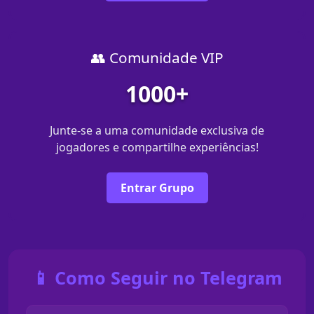
👥 Comunidade VIP
1000+
Junte-se a uma comunidade exclusiva de
jogadores e compartilhe experiências!
Entrar Grupo
📱 Como Seguir no Telegram