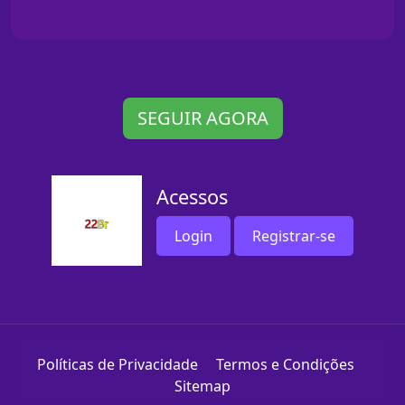
SEGUIR AGORA
Acessos
Login
Registrar-se
Políticas de Privacidade
Termos e Condições
Sitemap