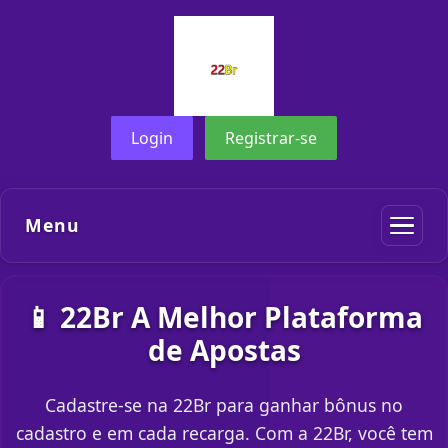
Login
Registrar-se
Menu
📱 22Br A Melhor Plataforma
de Apostas
Cadastre-se na 22Br para ganhar bônus no
cadastro e em cada recarga. Com a 22Br, você tem