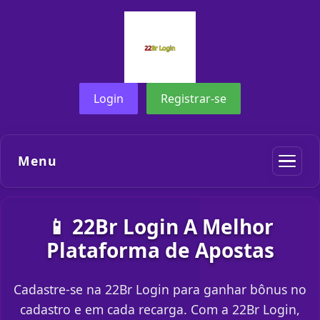
Login
Registrar-se
Menu
📱 22Br Login A Melhor
Plataforma de Apostas
Cadastre-se na 22Br Login para ganhar bônus no
cadastro e em cada recarga. Com a 22Br Login,