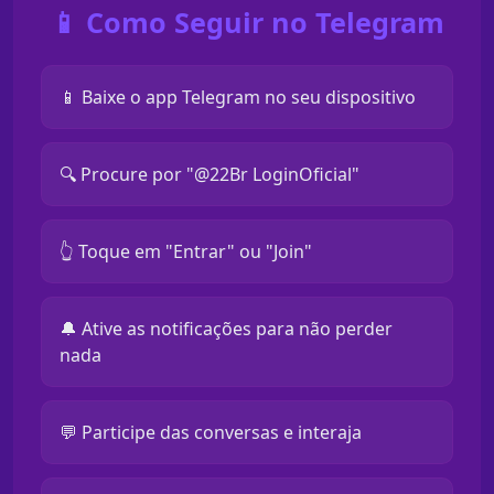
📱 Como Seguir no Telegram
📱 Baixe o app Telegram no seu dispositivo
🔍 Procure por "@22Br LoginOficial"
👆 Toque em "Entrar" ou "Join"
🔔 Ative as notificações para não perder
nada
💬 Participe das conversas e interaja