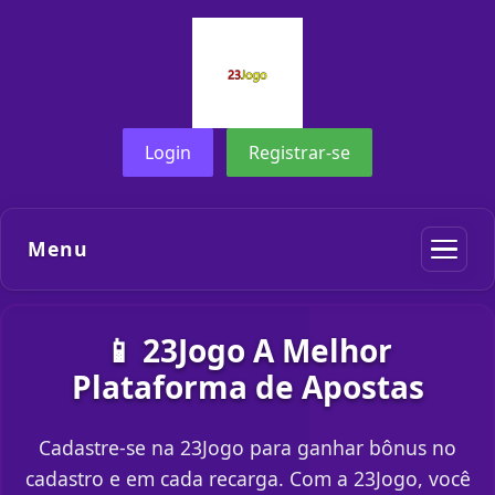
Login
Registrar-se
Menu
📱 23Jogo A Melhor
Plataforma de Apostas
Cadastre-se na 23Jogo para ganhar bônus no
cadastro e em cada recarga. Com a 23Jogo, você