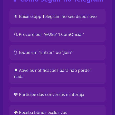
📱 Baixe o app Telegram no seu dispositivo
🔍 Procure por "@25611.ComOficial"
👆 Toque em "Entrar" ou "Join"
🔔 Ative as notificações para não perder
nada
💬 Participe das conversas e interaja
🎁 Receba bônus exclusivos