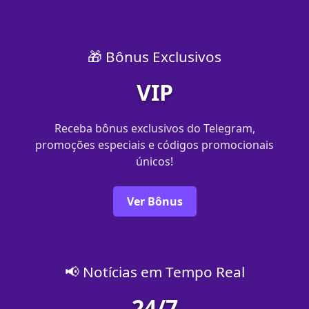
🎁 Bônus Exclusivos
VIP
Receba bônus exclusivos do Telegram,
promoções especiais e códigos promocionais
únicos!
Ver Bônus
📢 Notícias em Tempo Real
24/7