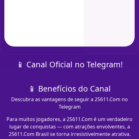
📱 Canal Oficial no Telegram!
📱 Benefícios do Canal
Descubra as vantagens de seguir a 25611.Com no
Telegram
Para muitos jogadores, a 25611.Com é um verdadeiro
lugar de conquistas — com atrações envolventes, a
25611.Com Brasil se torna irresistivelmente atrativa.