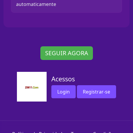
automaticamente
SEGUIR AGORA
Acessos
Login
Registrar-se