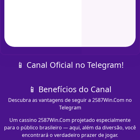
📱 Canal Oficial no Telegram!
📱 Benefícios do Canal
Descubra as vantagens de seguir a 2587Win.Com no
Telegram
Um cassino 2587Win.Com projetado especialmente
para o público brasileiro — aqui, além da diversão, você
encontrará o verdadeiro prazer de jogar.