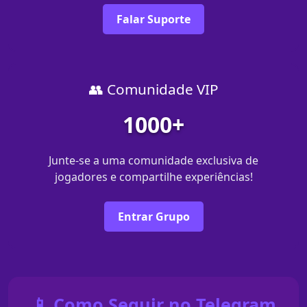
Falar Suporte
👥 Comunidade VIP
1000+
Junte-se a uma comunidade exclusiva de
jogadores e compartilhe experiências!
Entrar Grupo
📱 Como Seguir no Telegram