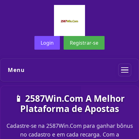
Login
Registrar-se
Menu
📱 2587Win.Com A Melhor
Plataforma de Apostas
Cadastre-se na 2587Win.Com para ganhar bônus
no cadastro e em cada recarga. Com a