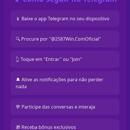
📱 Baixe o app Telegram no seu dispositivo
🔍 Procure por "@2587Win.ComOficial"
👆 Toque em "Entrar" ou "Join"
🔔 Ative as notificações para não perder
nada
💬 Participe das conversas e interaja
🎁 Receba bônus exclusivos