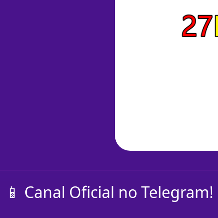
📱 Canal Oficial no Telegram!