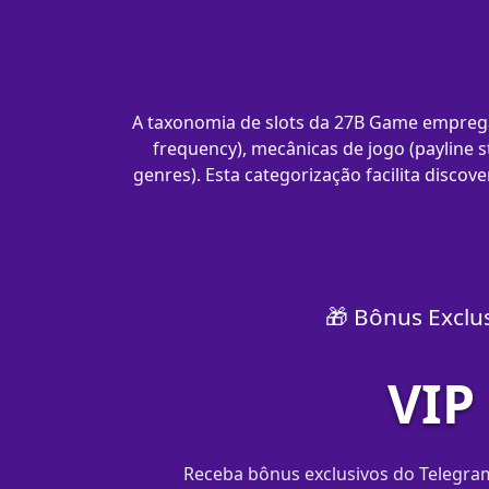
A taxonomia de slots da 27B Game emprega 
frequency), mecânicas de jogo (payline st
genres). Esta categorização facilita disco
🎁 Bônus Exclu
VIP
Receba bônus exclusivos do Telegra