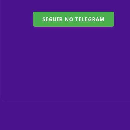
SEGUIR NO TELEGRAM