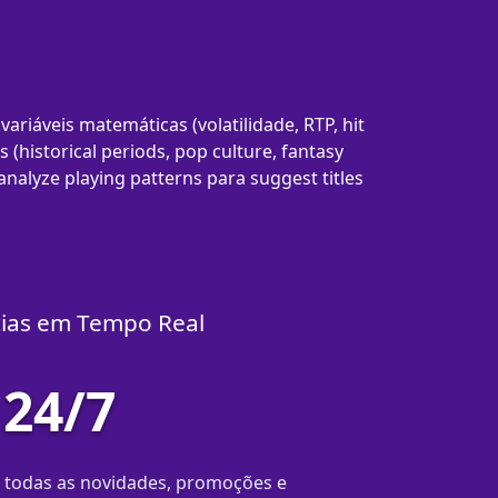
iáveis matemáticas (volatilidade, RTP, hit
 (historical periods, pop culture, fantasy
nalyze playing patterns para suggest titles
cias em Tempo Real
24/7
e todas as novidades, promoções e