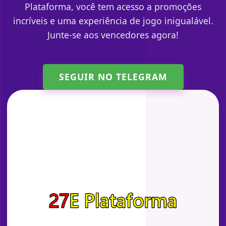
Plataforma, você tem acesso a promoções
incríveis e uma experiência de jogo inigualável.
Junte-se aos vencedores agora!
SEGUIR NO TELEGRAM