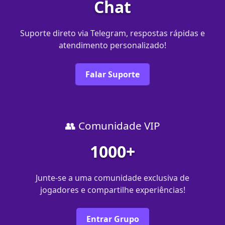
Chat
Suporte direto via Telegram, respostas rápidas e
atendimento personalizado!
Falar Suporte
👥 Comunidade VIP
1000+
Junte-se a uma comunidade exclusiva de
jogadores e compartilhe experiências!
Entrar Grupo