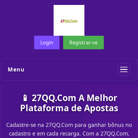
Login
Registrar-se
Menu
📱 27QQ.Com A Melhor
Plataforma de Apostas
Cadastre-se na 27QQ.Com para ganhar bônus no
cadastro e em cada recarga. Com a 27QQ.Com,