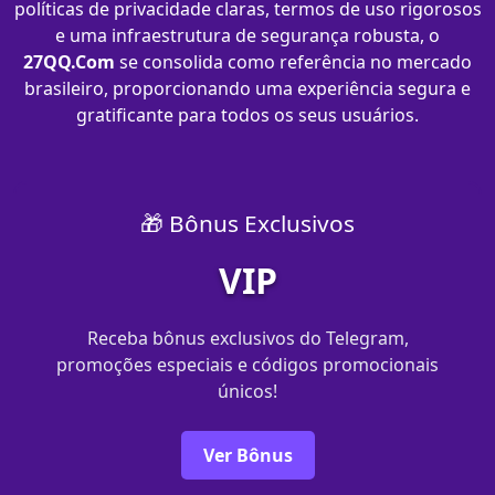
políticas de privacidade claras, termos de uso rigorosos
e uma infraestrutura de segurança robusta, o
27QQ.Com
se consolida como referência no mercado
brasileiro, proporcionando uma experiência segura e
gratificante para todos os seus usuários.
🎁 Bônus Exclusivos
VIP
Receba bônus exclusivos do Telegram,
promoções especiais e códigos promocionais
únicos!
Ver Bônus