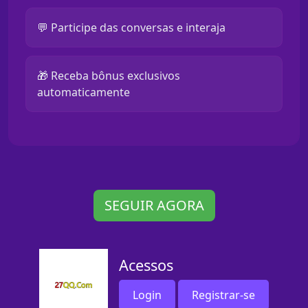
💬 Participe das conversas e interaja
🎁 Receba bônus exclusivos
automaticamente
SEGUIR AGORA
Acessos
Login
Registrar-se