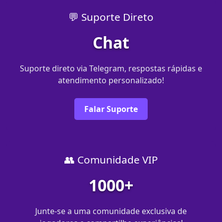
💬 Suporte Direto
Chat
Suporte direto via Telegram, respostas rápidas e
atendimento personalizado!
Falar Suporte
👥 Comunidade VIP
1000+
Junte-se a uma comunidade exclusiva de