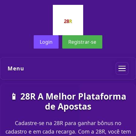
Login
Registrar-se
Menu
📱 28R A Melhor Plataforma
de Apostas
Cadastre-se na 28R para ganhar bônus no
cadastro e em cada recarga. Com a 28R, você tem