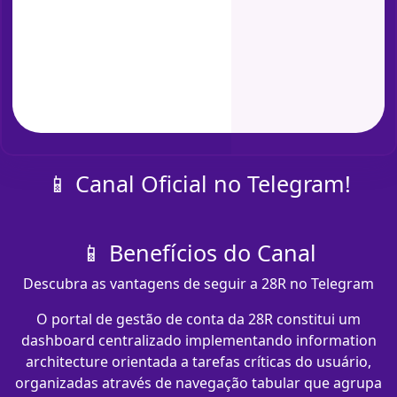
📱 Canal Oficial no Telegram!
📱 Benefícios do Canal
Descubra as vantagens de seguir a 28R no Telegram
O portal de gestão de conta da 28R constitui um
dashboard centralizado implementando information
architecture orientada a tarefas críticas do usuário,
organizadas através de navegação tabular que agrupa