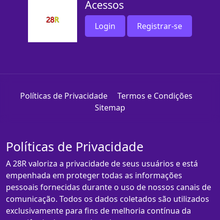
Acessos
Login
Registrar-se
Políticas de Privacidade
Termos e Condições
Sitemap
Políticas de Privacidade
A 28R valoriza a privacidade de seus usuários e está
empenhada em proteger todas as informações
pessoais fornecidas durante o uso de nossos canais de
comunicação. Todos os dados coletados são utilizados
exclusivamente para fins de melhoria contínua da