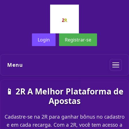
Login
Registrar-se
Menu
📱 2R A Melhor Plataforma de
Apostas
Cadastre-se na 2R para ganhar bônus no cadastro
e em cada recarga. Com a 2R, você tem acesso a