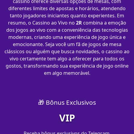
cassino oferece diversas opções de mesas, com
diferentes limites de apostas e horários, atendendo
tanto jogadores iniciantes quanto experientes. Em
resumo, o Cassino ao Vivo no
2R
combina a emoção
dos jogos ao vivo com a conveniência das tecnologias
modernas, criando uma experiência de jogo única e
emocionante. Seja você um fã de jogos de mesa
clássicos ou alguém que busca novidades, o cassino ao
vivo certamente tem algo a oferecer para todos os
gostos, transformando sua experiência de jogo online
em algo memorável.
🎁 Bônus Exclusivos
VIP
Receba bônus exclusivos do Telegram,