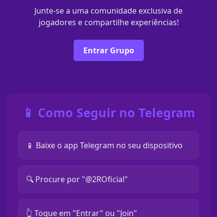
Junte-se a uma comunidade exclusiva de
jogadores e compartilhe experiências!
Entrar Grupo
📱 Como Seguir no Telegram
📱 Baixe o app Telegram no seu dispositivo
🔍 Procure por "@2ROficial"
👆 Toque em "Entrar" ou "Join"