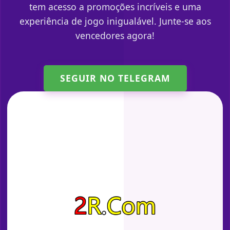
tem acesso a promoções incríveis e uma
experiência de jogo inigualável. Junte-se aos
vencedores agora!
SEGUIR NO TELEGRAM