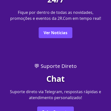
Fique por dentro de todas as novidades,
promoções e eventos da 2R.Com em tempo real!
Ver Notícias
💬 Suporte Direto
Chat
Suporte direto via Telegram, respostas rápidas e
atendimento personalizado!