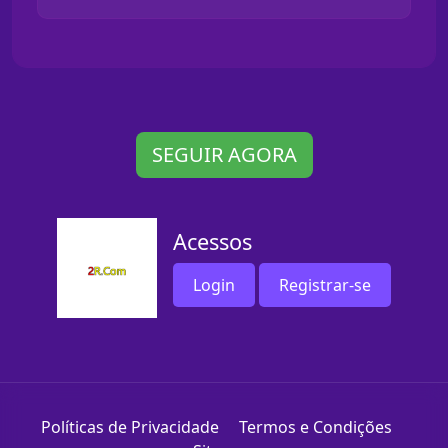
SEGUIR AGORA
Acessos
Login
Registrar-se
Políticas de Privacidade
Termos e Condições