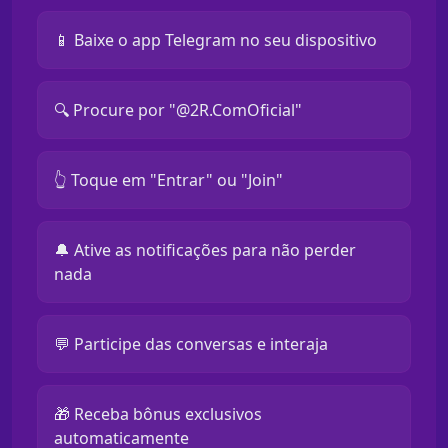
📱 Baixe o app Telegram no seu dispositivo
🔍 Procure por "@2R.ComOficial"
👆 Toque em "Entrar" ou "Join"
🔔 Ative as notificações para não perder
nada
💬 Participe das conversas e interaja
🎁 Receba bônus exclusivos
automaticamente