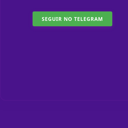
SEGUIR NO TELEGRAM