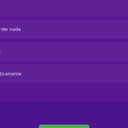
erder nada
a
aticamente