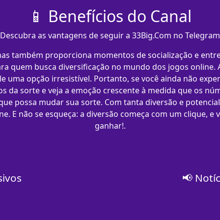
📱 Benefícios do Canal
Descubra as vantagens de seguir a 33Big.Com no Telegram
 mas também proporciona momentos de socialização e entr
ara quem busca diversificação no mundo dos jogos online. 
e uma opção irresistível. Portanto, se você ainda não exp
ros da sorte e veja a emoção crescente à medida que os nú
ue possa mudar sua sorte. Com tanta diversão e potencial
ne. E não se esqueça: a diversão começa com um clique, e 
ganhar!.
sivos
📢 Notí