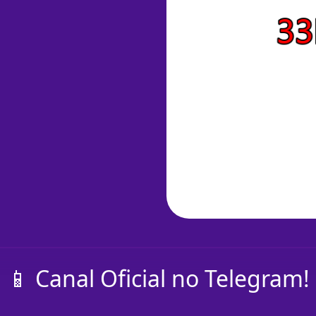
📱 Canal Oficial no Telegram!