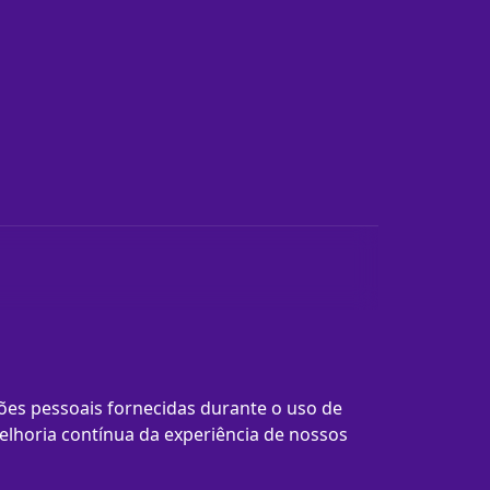
ões pessoais fornecidas durante o uso de
elhoria contínua da experiência de nossos