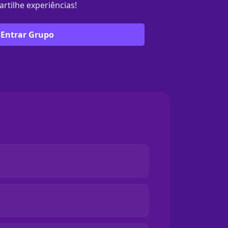
rtilhe experiências!
Entrar Grupo