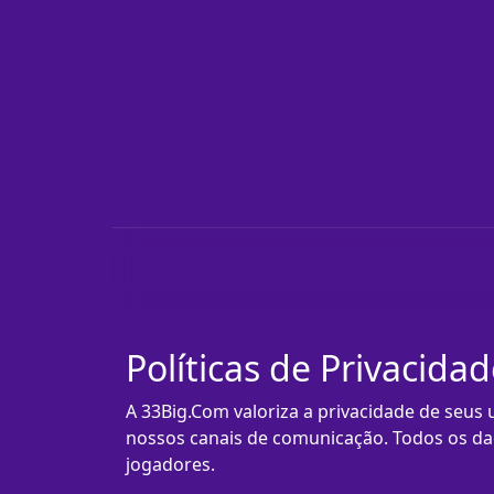
Políticas de Privacida
A 33Big.Com valoriza a privacidade de seus
nossos canais de comunicação. Todos os dad
jogadores.