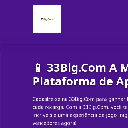
📱 33Big.Com A 
Plataforma de A
Cadastre-se na 33Big.Com para ganhar 
cada recarga. Com a 33Big.Com, você t
incríveis e uma experiência de jogo inig
vencedores agora!