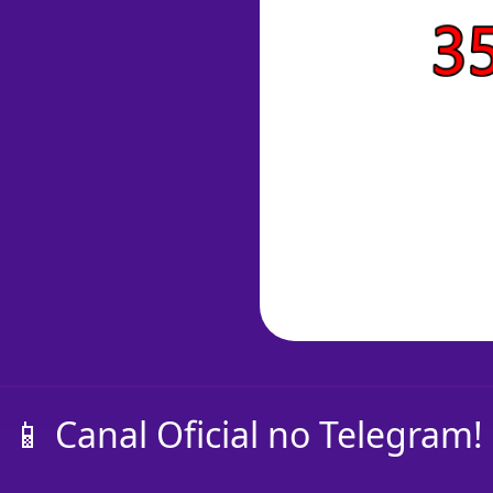
📱 Canal Oficial no Telegram!