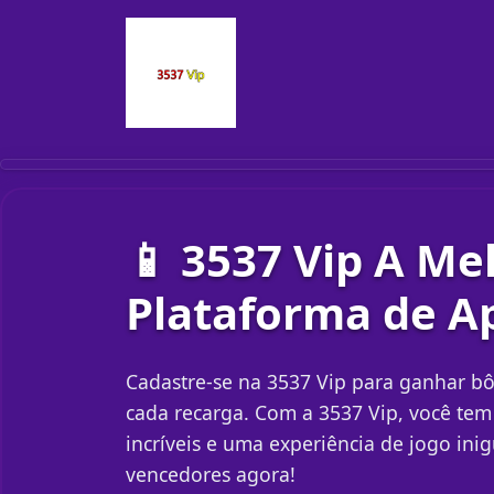
📱 3537 Vip A Me
Plataforma de A
Cadastre-se na 3537 Vip para ganhar b
cada recarga. Com a 3537 Vip, você te
incríveis e uma experiência de jogo inig
vencedores agora!