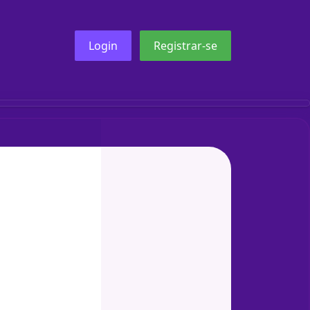
Login
Registrar-se