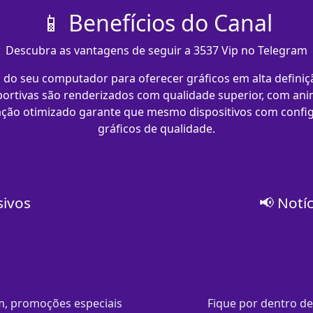
📱 Benefícios do Canal
Descubra as vantagens de seguir a 3537 Vip no Telegram
ca do seu computador para oferecer gráficos em alta definiç
portivas são renderizados com qualidade superior, com anim
ização otimizado garante que mesmo dispositivos com conf
gráficos de qualidade.
sivos
📢 Notí
m, promoções especiais
Fique por dentro d