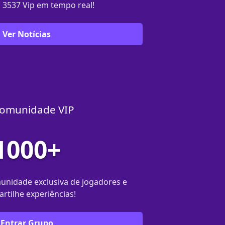
 3537 Vip em tempo real!
Ver Notícias
Comunidade VIP
1000+
unidade exclusiva de jogadores e
rtilhe experiências!
Entrar Grupo