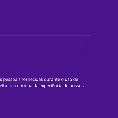
s pessoais fornecidas durante o uso de
elhoria contínua da experiência de nossos