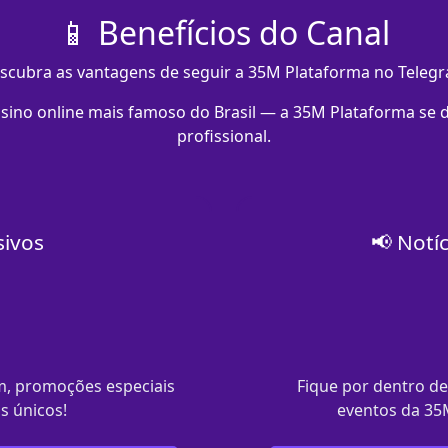
📱 Benefícios do Canal
scubra as vantagens de seguir a 35M Plataforma no Teleg
ssino online mais famoso do Brasil — a 35M Plataforma se 
profissional.
sivos
📢 Notí
m, promoções especiais
Fique por dentro d
s únicos!
eventos da 35