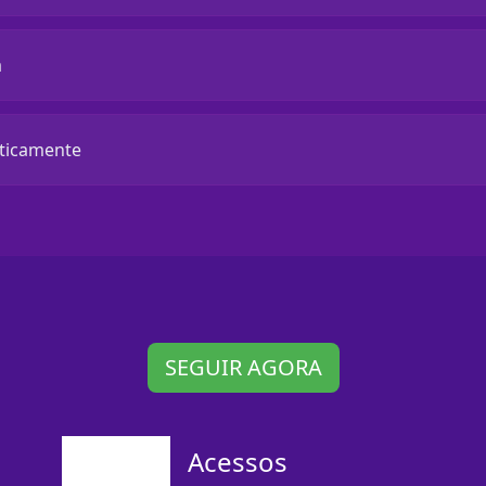
a
aticamente
SEGUIR AGORA
Acessos