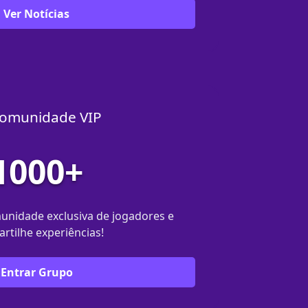
Ver Notícias
Comunidade VIP
1000+
unidade exclusiva de jogadores e
rtilhe experiências!
Entrar Grupo