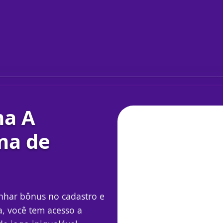
ma A
ma de
nhar bônus no cadastro e
, você tem acesso a