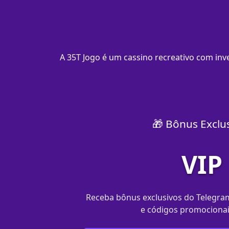
A 35T Jogo é um cassino recreativo com inv
🎁 Bônus Exclu
VIP
Receba bônus exclusivos do Telegra
e códigos promocionai