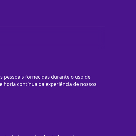
s pessoais fornecidas durante o uso de
elhoria contínua da experiência de nossos