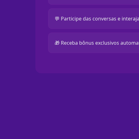
💬 Participe das conversas e interaj
🎁 Receba bônus exclusivos autom