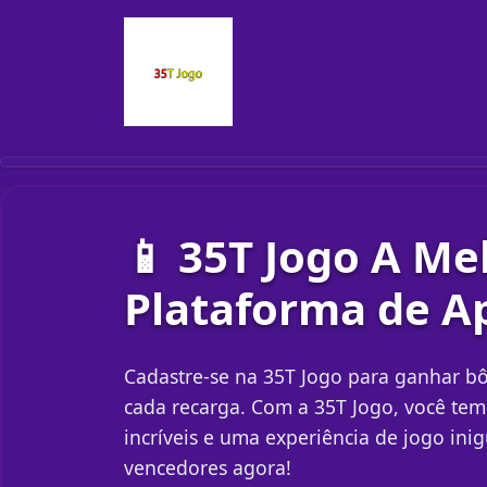
📱 35T Jogo A Me
Plataforma de A
Cadastre-se na 35T Jogo para ganhar b
cada recarga. Com a 35T Jogo, você te
incríveis e uma experiência de jogo inig
vencedores agora!