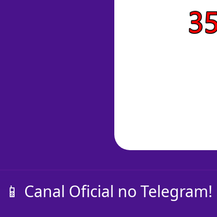
📱 Canal Oficial no Telegram!