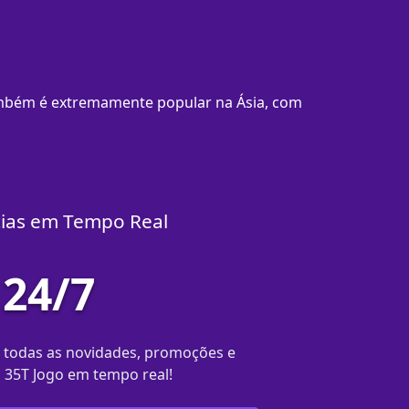
 também é extremamente popular na Ásia, com
cias em Tempo Real
24/7
e todas as novidades, promoções e
 35T Jogo em tempo real!