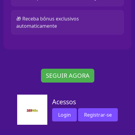
🎁 Receba bônus exclusivos
automaticamente
SEGUIR AGORA
Acessos
Login
Registrar-se