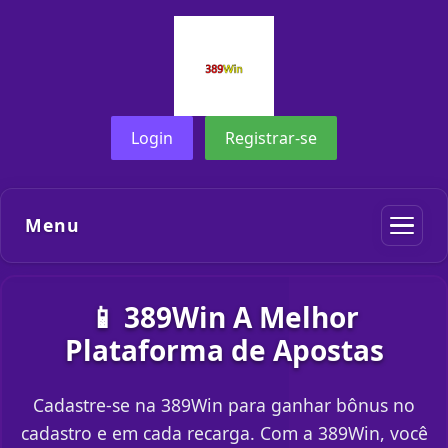
Login
Registrar-se
Menu
📱 389Win A Melhor
Plataforma de Apostas
Cadastre-se na 389Win para ganhar bônus no
cadastro e em cada recarga. Com a 389Win, você