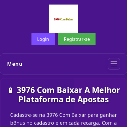
Login
Registrar-se
Menu
📱 3976 Com Baixar A Melhor
Plataforma de Apostas
Cadastre-se na 3976 Com Baixar para ganhar
bônus no cadastro e em cada recarga. Com a