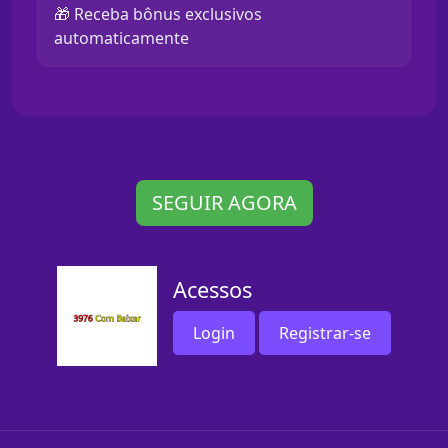
🎁 Receba bônus exclusivos
automaticamente
SEGUIR AGORA
Acessos
Login
Registrar-se