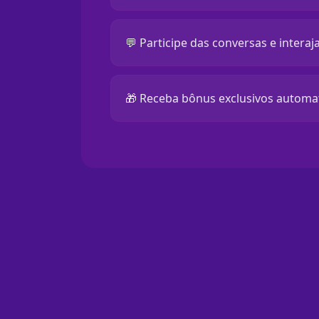
💬 Participe das conversas e interaj
🎁 Receba bônus exclusivos autom