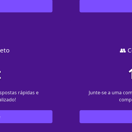
reto
👥 
t
espostas rápidas e
Junte-se a uma com
lizado!
compa
e