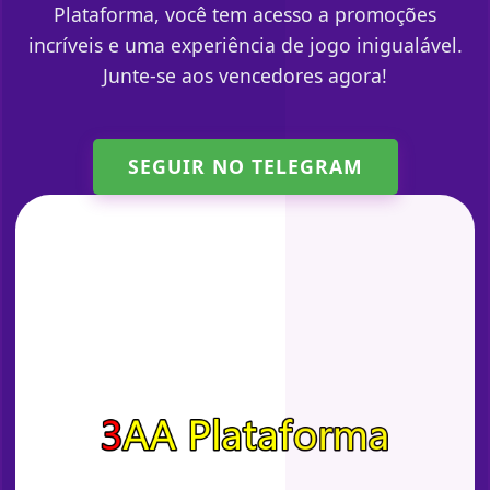
Plataforma, você tem acesso a promoções
incríveis e uma experiência de jogo inigualável.
Junte-se aos vencedores agora!
SEGUIR NO TELEGRAM