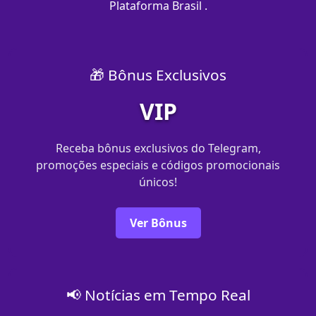
Plataforma Brasil .
🎁 Bônus Exclusivos
VIP
Receba bônus exclusivos do Telegram,
promoções especiais e códigos promocionais
únicos!
Ver Bônus
📢 Notícias em Tempo Real