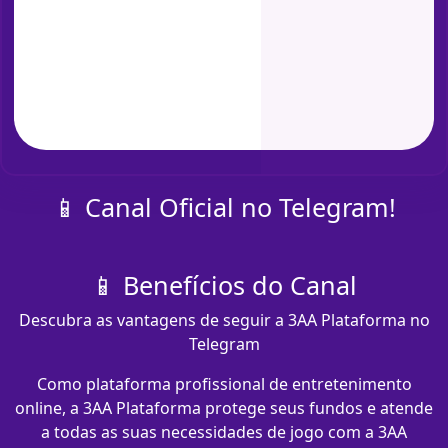
📱 Canal Oficial no Telegram!
📱 Benefícios do Canal
Descubra as vantagens de seguir a 3AA Plataforma no
Telegram
Como plataforma profissional de entretenimento
online, a 3AA Plataforma protege seus fundos e atende
a todas as suas necessidades de jogo com a 3AA