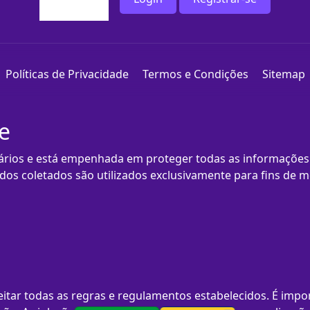
Políticas de Privacidade
Termos e Condições
Sitemap
de
suários e está empenhada em proteger todas as informações
os coletados são utilizados exclusivamente para fins de m
tar todas as regras e regulamentos estabelecidos. É impor