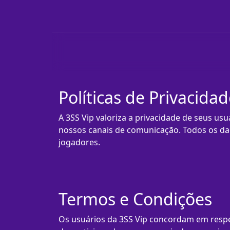
Políticas de Privacida
A 3SS Vip valoriza a privacidade de seus u
nossos canais de comunicação. Todos os dad
jogadores.
Termos e Condições
Os usuários da 3SS Vip concordam em respei