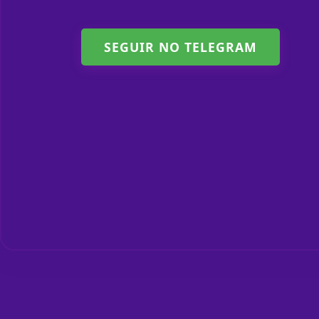
SEGUIR NO TELEGRAM