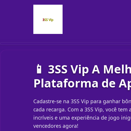
📱 3SS Vip A Mel
Plataforma de A
Cadastre-se na 3SS Vip para ganhar bô
cada recarga. Com a 3SS Vip, você tem
incríveis e uma experiência de jogo inig
vencedores agora!