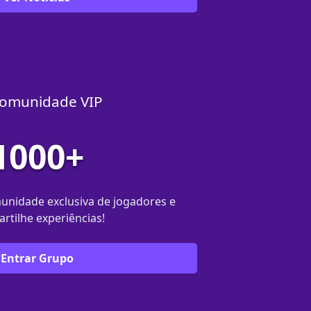
Comunidade VIP
1000+
unidade exclusiva de jogadores e
rtilhe experiências!
Entrar Grupo