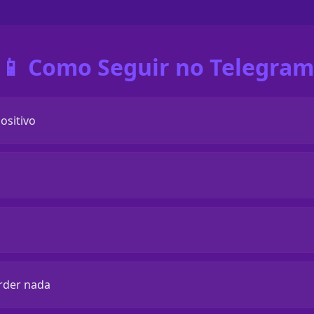
📱 Como Seguir no Telegram
ositivo
erder nada