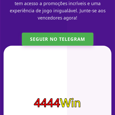
tem acesso a promoções incríveis e uma
experiência de jogo inigualável. Junte-se aos
vencedores agora!
SEGUIR NO TELEGRAM