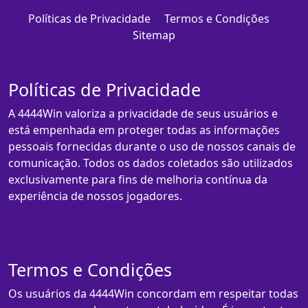
Políticas de Privacidade
Termos e Condições
Sitemap
Políticas de Privacidade
A 4444Win valoriza a privacidade de seus usuários e
está empenhada em proteger todas as informações
pessoais fornecidas durante o uso de nossos canais de
comunicação. Todos os dados coletados são utilizados
exclusivamente para fins de melhoria contínua da
experiência de nossos jogadores.
Termos e Condições
Os usuários da 4444Win concordam em respeitar todas