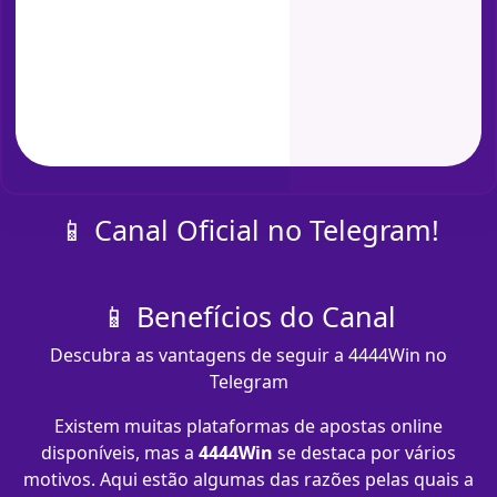
📱 Canal Oficial no Telegram!
📱 Benefícios do Canal
Descubra as vantagens de seguir a 4444Win no
Telegram
Existem muitas plataformas de apostas online
disponíveis, mas a
4444Win
se destaca por vários
motivos. Aqui estão algumas das razões pelas quais a