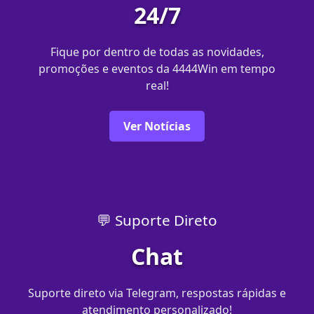
24/7
Fique por dentro de todas as novidades,
promoções e eventos da 4444Win em tempo
real!
Ver Notícias
💬 Suporte Direto
Chat
Suporte direto via Telegram, respostas rápidas e
atendimento personalizado!