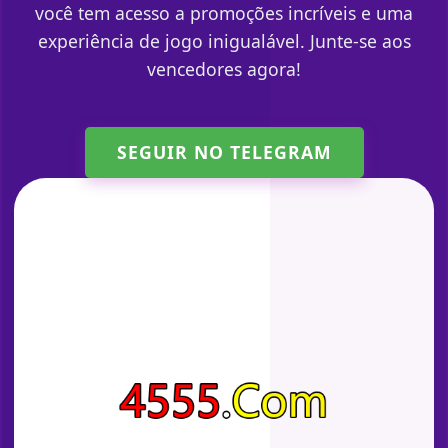
você tem acesso a promoções incríveis e uma
experiência de jogo inigualável. Junte-se aos
vencedores agora!
SEGUIR NO TELEGRAM