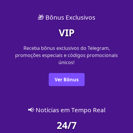
🎁 Bônus Exclusivos
VIP
Receba bônus exclusivos do Telegram,
promoções especiais e códigos promocionais
únicos!
Ver Bônus
📢 Notícias em Tempo Real
24/7