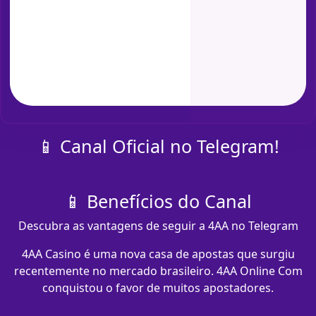
📱 Canal Oficial no Telegram!
📱 Benefícios do Canal
Descubra as vantagens de seguir a 4AA no Telegram
4AA Casino é uma nova casa de apostas que surgiu
recentemente no mercado brasileiro. 4AA Online Com
conquistou o favor de muitos apostadores.