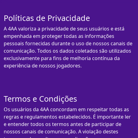
Políticas de Privacidade
A 4AA valoriza a privacidade de seus usuários e está
empenhada em proteger todas as informações
pessoais fornecidas durante o uso de nossos canais de
comunicação. Todos os dados coletados são utilizados
exclusivamente para fins de melhoria contínua da
experiência de nossos jogadores.
Termos e Condições
Os usuários da 4AA concordam em respeitar todas as
regras e regulamentos estabelecidos. É importante ler
e entender todos os termos antes de participar de
nossos canais de comunicação. A violação destes