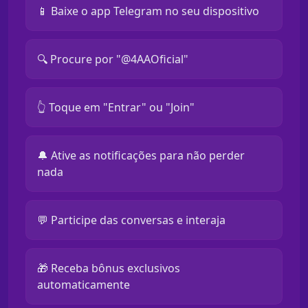
📱 Baixe o app Telegram no seu dispositivo
🔍 Procure por "@4AAOficial"
👆 Toque em "Entrar" ou "Join"
🔔 Ative as notificações para não perder
nada
💬 Participe das conversas e interaja
🎁 Receba bônus exclusivos
automaticamente