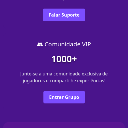
Falar Suporte
👥 Comunidade VIP
1000+
Junte-se a uma comunidade exclusiva de
jogadores e compartilhe experiências!
Entrar Grupo