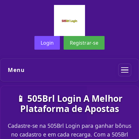
Login
Registrar-se
Menu
📱 505Brl Login A Melhor
Plataforma de Apostas
Cadastre-se na 505Brl Login para ganhar bônus
no cadastro e em cada recarga. Com a 505Brl