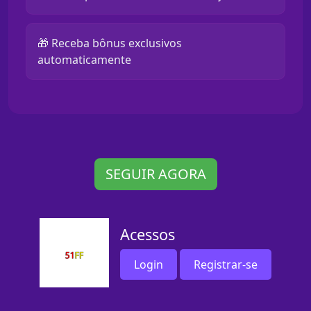
🎁 Receba bônus exclusivos
automaticamente
SEGUIR AGORA
Acessos
Login
Registrar-se