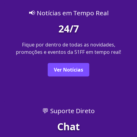
📢 Notícias em Tempo Real
24/7
Fique por dentro de todas as novidades,
promoções e eventos da 51FF em tempo real!
Ver Notícias
💬 Suporte Direto
Chat