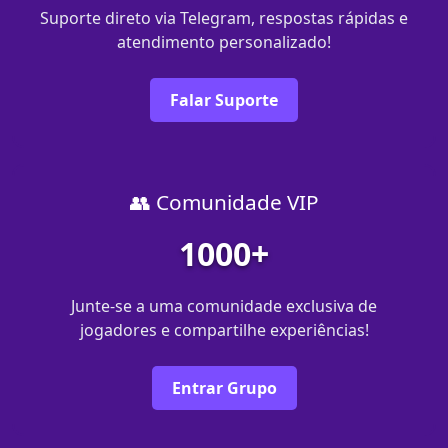
Suporte direto via Telegram, respostas rápidas e
atendimento personalizado!
Falar Suporte
👥 Comunidade VIP
1000+
Junte-se a uma comunidade exclusiva de
jogadores e compartilhe experiências!
Entrar Grupo