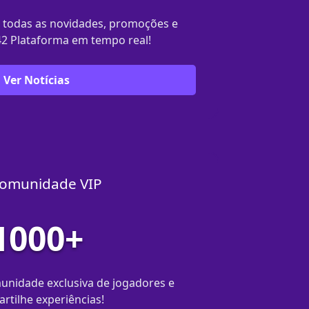
e todas as novidades, promoções e
42 Plataforma em tempo real!
Ver Notícias
Comunidade VIP
1000+
unidade exclusiva de jogadores e
rtilhe experiências!