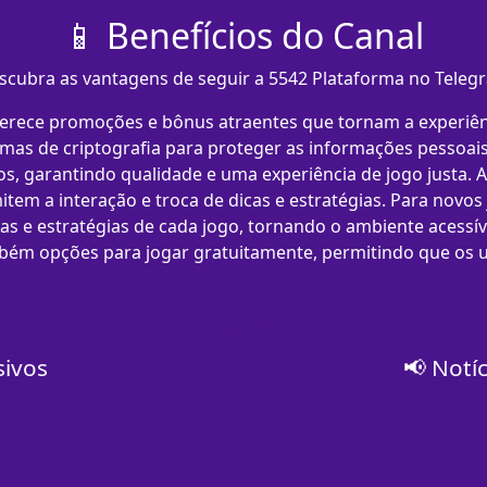
📱 Benefícios do Canal
scubra as vantagens de seguir a 5542 Plataforma no Teleg
erece promoções e bônus atraentes que tornam a experiência
mas de criptografia para proteger as informações pessoais 
, garantindo qualidade e uma experiência de jogo justa. 
item a interação e troca de dicas e estratégias. Para novos
as e estratégias de cada jogo, tornando o ambiente acessív
bém opções para jogar gratuitamente, permitindo que os u
sivos
📢 Notí