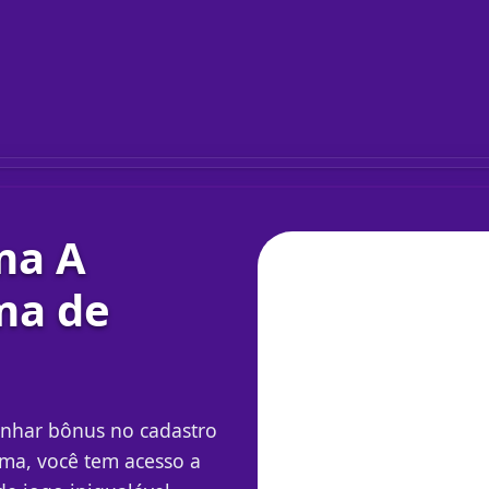
ma A
ma de
anhar bônus no cadastro
ma, você tem acesso a