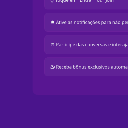
👆 Toque em "Entrar" ou "Join"
🔔 Ative as notificações para não p
💬 Participe das conversas e interaj
🎁 Receba bônus exclusivos autom