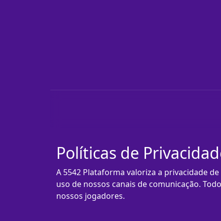
Políticas de Privacida
A 5542 Plataforma valoriza a privacidade d
uso de nossos canais de comunicação. Todos
nossos jogadores.