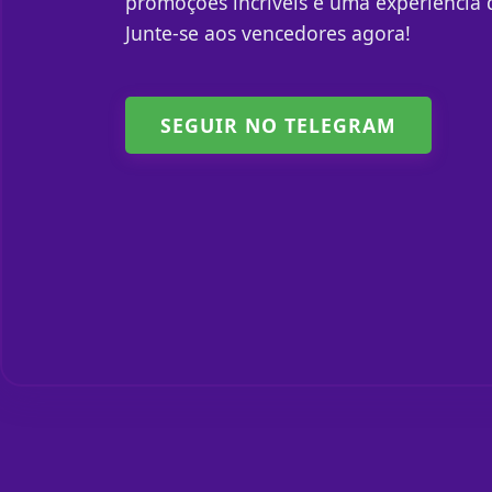
promoções incríveis e uma experiência d
Junte-se aos vencedores agora!
SEGUIR NO TELEGRAM