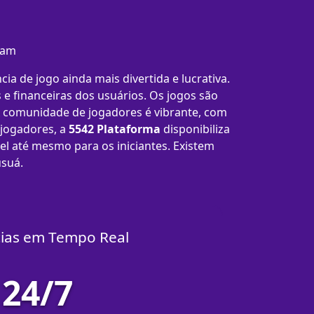
ram
 de jogo ainda mais divertida e lucrativa.
e financeiras dos usuários. Os jogos são
A comunidade de jogadores é vibrante, com
 jogadores, a
5542 Plataforma
disponibiliza
el até mesmo para os iniciantes. Existem
suá.
cias em Tempo Real
24/7