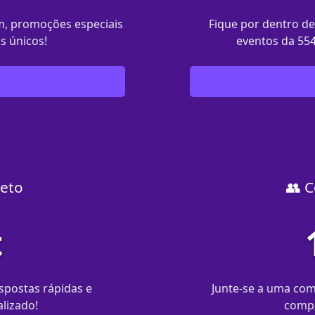
m, promoções especiais
Fique por dentro d
s únicos!
eventos da 55
reto
👥 
t
espostas rápidas e
Junte-se a uma com
lizado!
compa