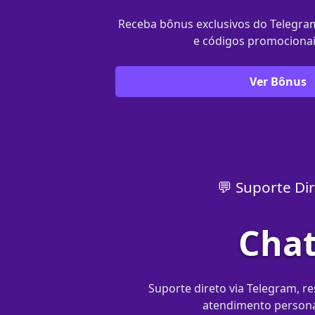
Receba bônus exclusivos do Telegra
e códigos promocionai
Ver Bônus
💬 Suporte Di
Cha
Suporte direto via Telegram, r
atendimento persona