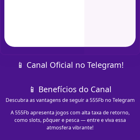
📱 Canal Oficial no Telegram!
📱 Benefícios do Canal
Descubra as vantagens de seguir a 555Fb no Telegram
A 555Fb apresenta jogos com alta taxa de retorno,
como slots, pôquer e pesca — entre e viva essa
atmosfera vibrante!