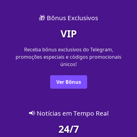
🎁 Bônus Exclusivos
VIP
Receba bônus exclusivos do Telegram,
promoções especiais e códigos promocionais
únicos!
Ver Bônus
📢 Notícias em Tempo Real
24/7