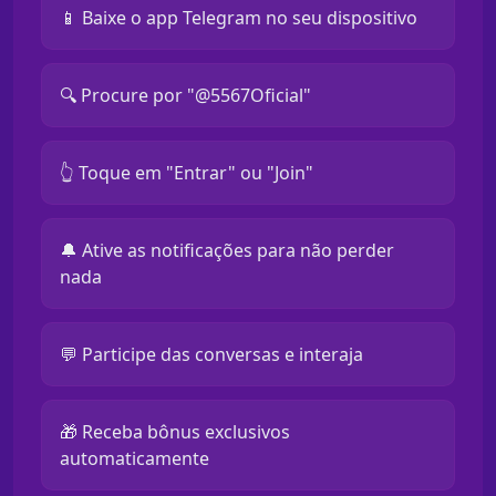
📱 Baixe o app Telegram no seu dispositivo
🔍 Procure por "@5567Oficial"
👆 Toque em "Entrar" ou "Join"
🔔 Ative as notificações para não perder
nada
💬 Participe das conversas e interaja
🎁 Receba bônus exclusivos
automaticamente