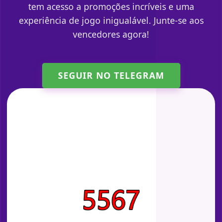
tem acesso a promoções incríveis e uma
experiência de jogo inigualável. Junte-se aos
vencedores agora!
SEGUIR NO TELEGRAM