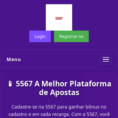
Login
Registrar-se
Menu
📱 5567 A Melhor Plataforma
de Apostas
Cadastre-se na 5567 para ganhar bônus no
cadastro e em cada recarga. Com a 5567, você