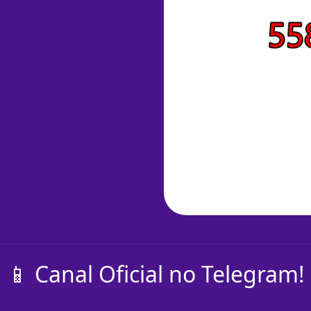
📱 Canal Oficial no Telegram!