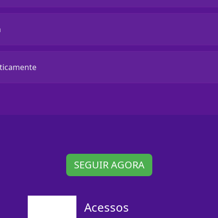
a
aticamente
SEGUIR AGORA
Acessos