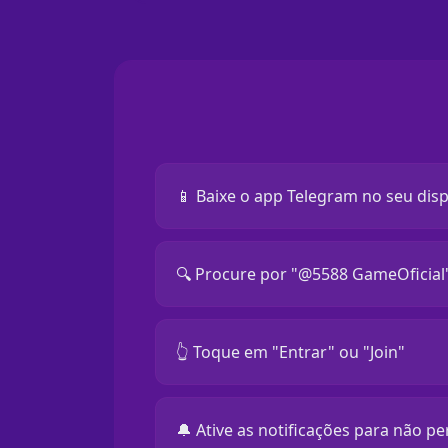
📱 Baixe o app Telegram no seu disp
🔍 Procure por "@5588 GameOficial
👆 Toque em "Entrar" ou "Join"
🔔 Ative as notificações para não p