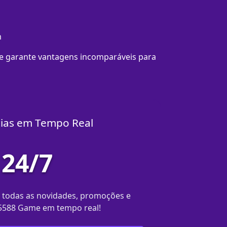
m
e garante vantagens incomparáveis para
cias em Tempo Real
24/7
e todas as novidades, promoções e
5588 Game em tempo real!