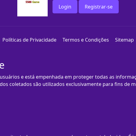
Login
Registrar-se
Políticas de Privacidade
Termos e Condições
Sitemap
de
s usuários e está empenhada em proteger todas as informaç
os coletados são utilizados exclusivamente para fins de m