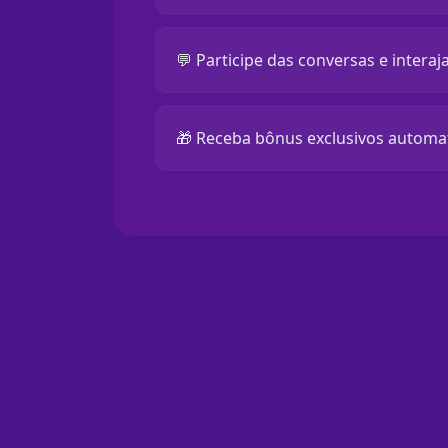
💬 Participe das conversas e interaj
🎁 Receba bônus exclusivos autom