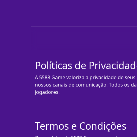
Políticas de Privacida
A 5588 Game valoriza a privacidade de seu
nossos canais de comunicação. Todos os dad
jogadores.
Termos e Condições