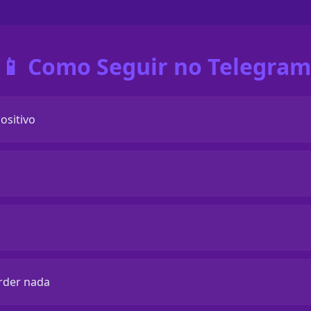
📱 Como Seguir no Telegram
ositivo
erder nada