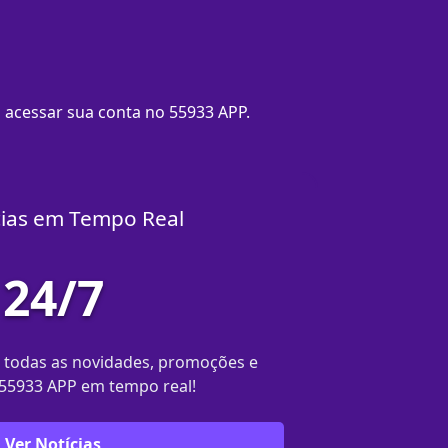
 acessar sua conta no 55933 APP.
cias em Tempo Real
24/7
e todas as novidades, promoções e
 55933 APP em tempo real!
Ver Notícias