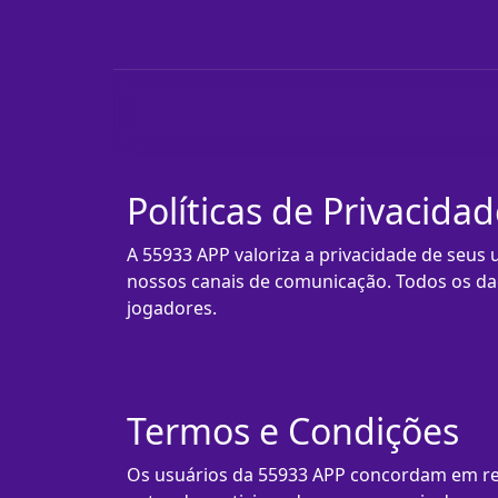
Políticas de Privacida
A 55933 APP valoriza a privacidade de seus
nossos canais de comunicação. Todos os dad
jogadores.
Termos e Condições
Os usuários da 55933 APP concordam em res