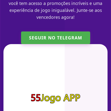
você tem acesso a promoções incríveis e uma
experiência de jogo inigualável. Junte-se aos
vencedores agora!
SEGUIR NO TELEGRAM