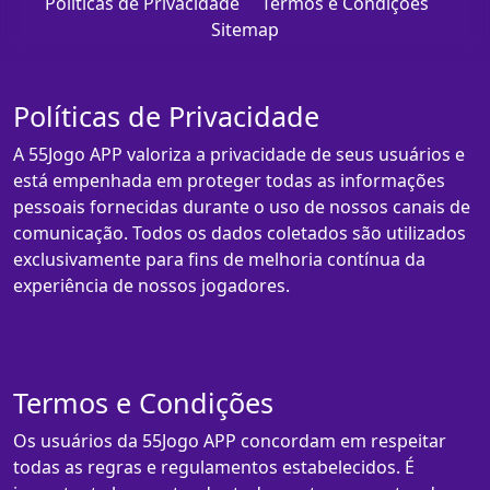
Políticas de Privacidade
Termos e Condições
Sitemap
Políticas de Privacidade
A 55Jogo APP valoriza a privacidade de seus usuários e
está empenhada em proteger todas as informações
pessoais fornecidas durante o uso de nossos canais de
comunicação. Todos os dados coletados são utilizados
exclusivamente para fins de melhoria contínua da
experiência de nossos jogadores.
Termos e Condições
Os usuários da 55Jogo APP concordam em respeitar
todas as regras e regulamentos estabelecidos. É