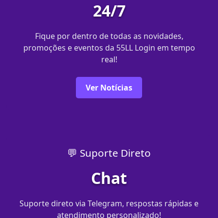
24/7
Fique por dentro de todas as novidades,
promoções e eventos da 55LL Login em tempo
real!
Ver Notícias
💬 Suporte Direto
Chat
Suporte direto via Telegram, respostas rápidas e
atendimento personalizado!