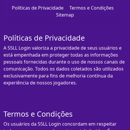
Políticas de Privacidade
Termos e Condições
Sitemap
Políticas de Privacidade
A 55LL Login valoriza a privacidade de seus usuários e
está empenhada em proteger todas as informações
pessoais fornecidas durante o uso de nossos canais de
comunicação. Todos os dados coletados são utilizados
exclusivamente para fins de melhoria contínua da
experiência de nossos jogadores.
Termos e Condições
Os usuários da 55LL Login concordam em respeitar