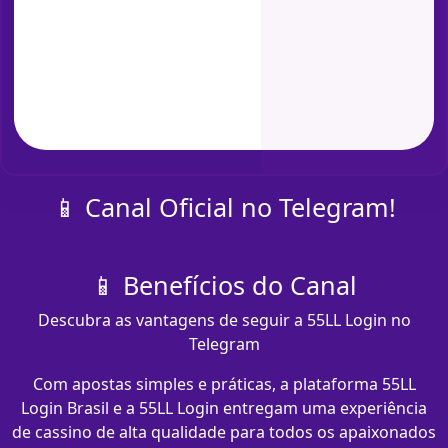
📱 Canal Oficial no Telegram!
📱 Benefícios do Canal
Descubra as vantagens de seguir a 55LL Login no
Telegram
Com apostas simples e práticas, a plataforma 55LL
Login Brasil e a 55LL Login entregam uma experiência
de cassino de alta qualidade para todos os apaixonados