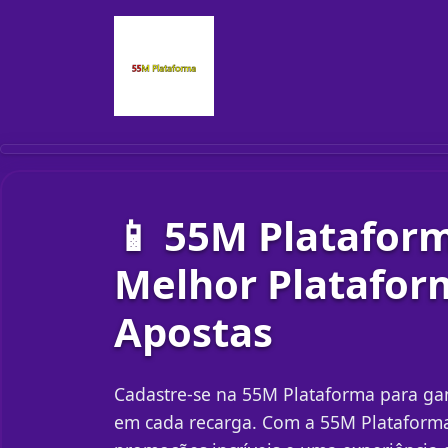
📱 55M Platafor
Melhor Platafor
Apostas
Cadastre-se na 55M Plataforma para ga
em cada recarga. Com a 55M Plataforma