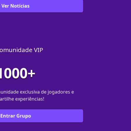
Ver Notícias
Comunidade VIP
1000+
unidade exclusiva de jogadores e
rtilhe experiências!
Entrar Grupo