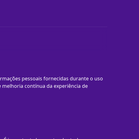
ormações pessoais fornecidas durante o uso
e melhoria contínua da experiência de