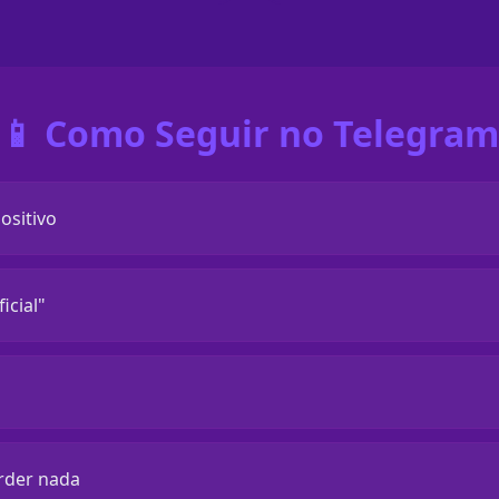
📱 Como Seguir no Telegram
ositivo
icial"
erder nada