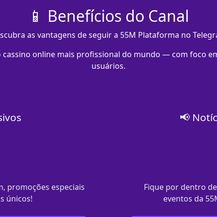
📱 Benefícios do Canal
scubra as vantagens de seguir a 55M Plataforma no Teleg
 cassino online mais profissional do mundo — com foco em 
usuários.
sivos
📢 Notí
m, promoções especiais
Fique por dentro d
s únicos!
eventos da 55