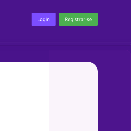
Login
Registrar-se