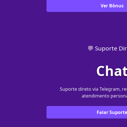
Ver Bônus
💬 Suporte Di
Cha
Suporte direto via Telegram, r
atendimento persona
Falar Suport