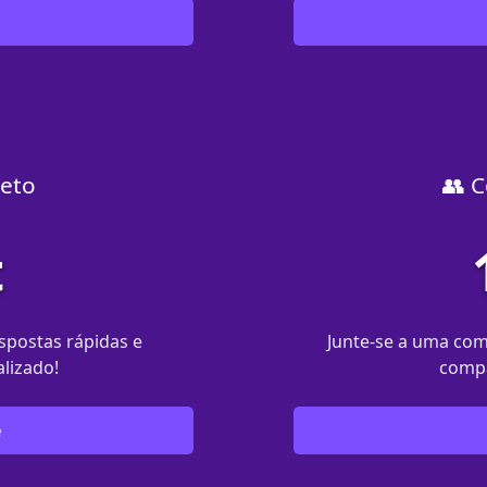
reto
👥 
t
espostas rápidas e
Junte-se a uma com
lizado!
compa
e