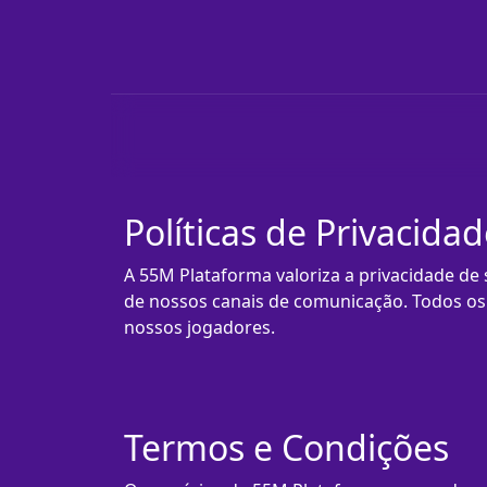
Políticas de Privacida
A 55M Plataforma valoriza a privacidade d
de nossos canais de comunicação. Todos os 
nossos jogadores.
Termos e Condições