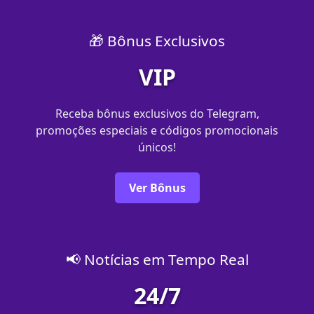
🎁 Bônus Exclusivos
VIP
Receba bônus exclusivos do Telegram,
promoções especiais e códigos promocionais
únicos!
Ver Bônus
📢 Notícias em Tempo Real
24/7