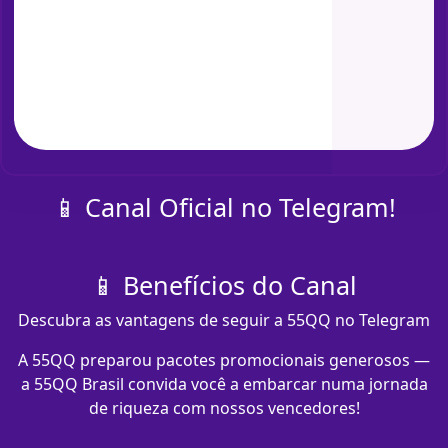
📱 Canal Oficial no Telegram!
📱 Benefícios do Canal
Descubra as vantagens de seguir a 55QQ no Telegram
A 55QQ preparou pacotes promocionais generosos —
a 55QQ Brasil convida você a embarcar numa jornada
de riqueza com nossos vencedores!