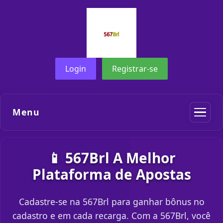
Login
Registrar-se
Menu
📱 567Brl A Melhor
Plataforma de Apostas
Cadastre-se na 567Brl para ganhar bônus no
cadastro e em cada recarga. Com a 567Brl, você