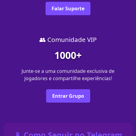
Falar Suporte
👥 Comunidade VIP
1000+
Junte-se a uma comunidade exclusiva de
jogadores e compartilhe experiências!
Entrar Grupo
📱 Como Seguir no Telegram