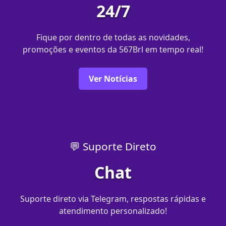
24/7
Fique por dentro de todas as novidades,
promoções e eventos da 567Brl em tempo real!
Ver Notícias
💬 Suporte Direto
Chat
Suporte direto via Telegram, respostas rápidas e
atendimento personalizado!