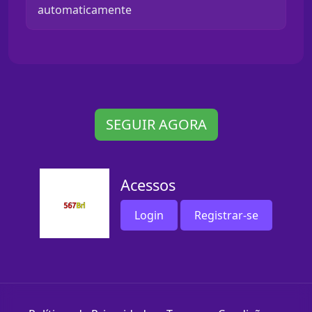
automaticamente
SEGUIR AGORA
Acessos
Login
Registrar-se