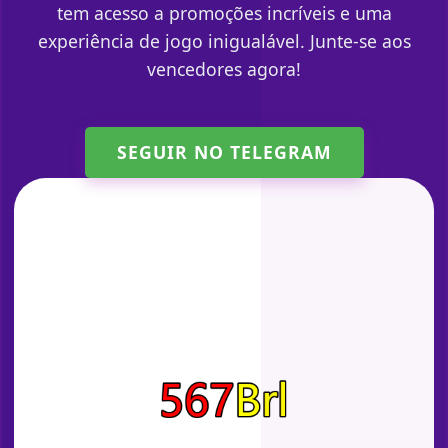
tem acesso a promoções incríveis e uma
experiência de jogo inigualável. Junte-se aos
vencedores agora!
SEGUIR NO TELEGRAM