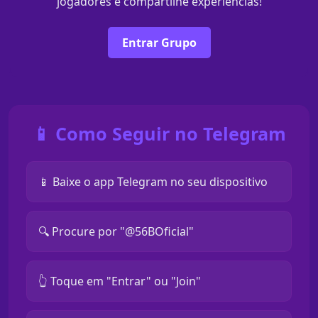
jogadores e compartilhe experiências!
Entrar Grupo
📱 Como Seguir no Telegram
📱 Baixe o app Telegram no seu dispositivo
🔍 Procure por "@56BOficial"
👆 Toque em "Entrar" ou "Join"