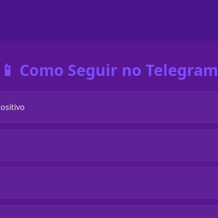
📱 Como Seguir no Telegram
ositivo