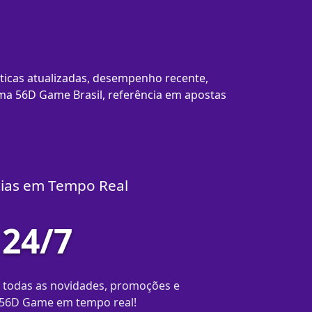
ísticas atualizadas, desempenho recente,
rma 56D Game Brasil, referência em apostas
cias em Tempo Real
24/7
e todas as novidades, promoções e
 56D Game em tempo real!