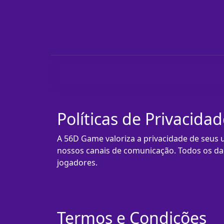
Políticas de Privacida
A 56D Game valoriza a privacidade de seus
nossos canais de comunicação. Todos os dad
jogadores.
Termos e Condições