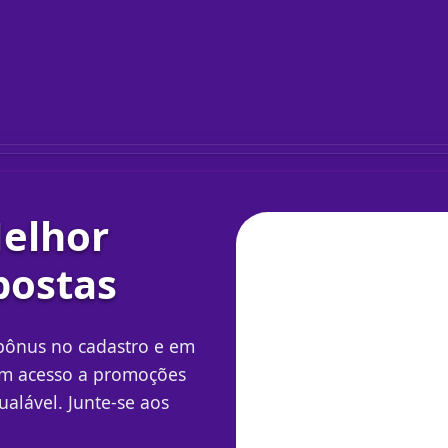
elhor
postas
bônus no cadastro e em
em acesso a promoções
ualável. Junte-se aos