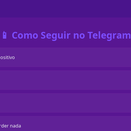
📱 Como Seguir no Telegram
ositivo
erder nada