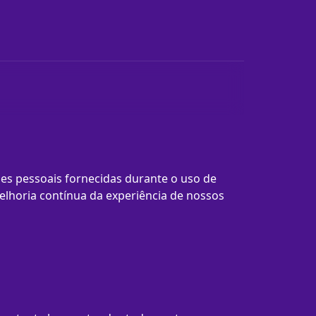
es pessoais fornecidas durante o uso de
elhoria contínua da experiência de nossos