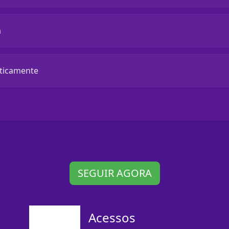
a
aticamente
SEGUIR AGORA
Acessos