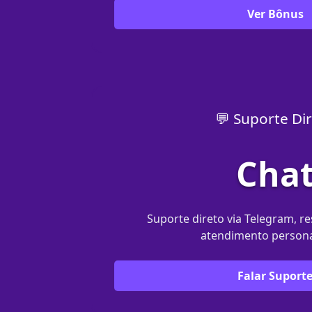
Ver Bônus
💬 Suporte Di
Cha
Suporte direto via Telegram, r
atendimento persona
Falar Suport