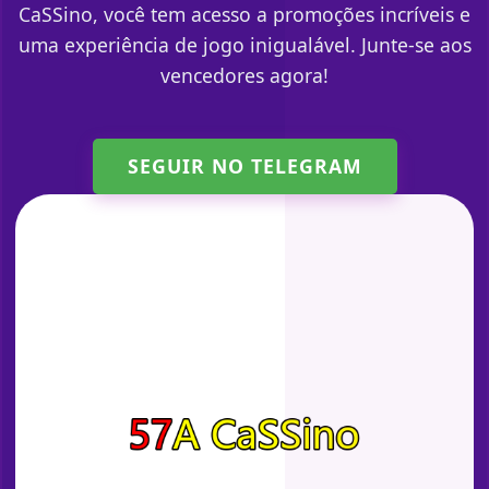
CaSSino, você tem acesso a promoções incríveis e
uma experiência de jogo inigualável. Junte-se aos
vencedores agora!
SEGUIR NO TELEGRAM