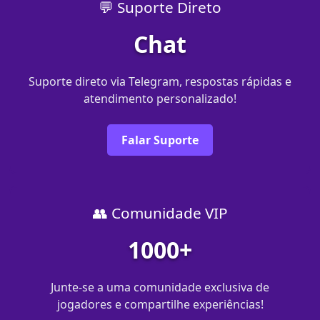
💬 Suporte Direto
Chat
Suporte direto via Telegram, respostas rápidas e
atendimento personalizado!
Falar Suporte
👥 Comunidade VIP
1000+
Junte-se a uma comunidade exclusiva de
jogadores e compartilhe experiências!