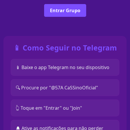
Entrar Grupo
📱 Como Seguir no Telegram
📱 Baixe o app Telegram no seu dispositivo
🔍 Procure por "@57A CaSSinoOficial"
👆 Toque em "Entrar" ou "Join"
🔔 Ative as notificações para não perder