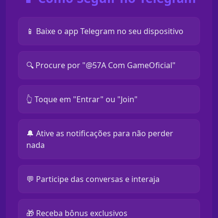
📱 Baixe o app Telegram no seu dispositivo
🔍 Procure por "@57A Com GameOficial"
👆 Toque em "Entrar" ou "Join"
🔔 Ative as notificações para não perder
nada
💬 Participe das conversas e interaja
🎁 Receba bônus exclusivos