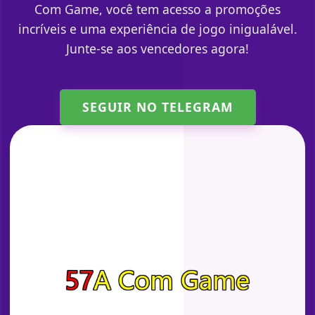
Com Game, você tem acesso a promoções
incríveis e uma experiência de jogo inigualável.
Junte-se aos vencedores agora!
SEGUIR NO TELEGRAM