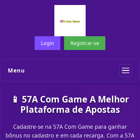
Login
Registrar-se
Menu
📱 57A Com Game A Melhor
Plataforma de Apostas
Cadastre-se na 57A Com Game para ganhar
bônus no cadastro e em cada recarga. Com a 57A